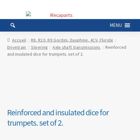
Aller
Aller
à
au
MENU
la
contenu
navigation
Accueil
R8, R10, R8 Gordini, Dauphine, 4CV, Floride
Drivetrain
Steering
Axle shaft transmissions
Reinforced
and insulated dice for trumpets. set of 2.
Reinforced and insulated dice for
trumpets. set of 2.