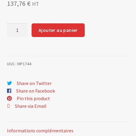
137,76
€
HT
quantité
Ajouter au panier
de
Reinforced
and
insulated
UGS :
MP1744
dice
for
trumpets.
Share on Twitter
set
Share on Facebook
of
Pin this product
2.
Share via Email
Informations complémentaires