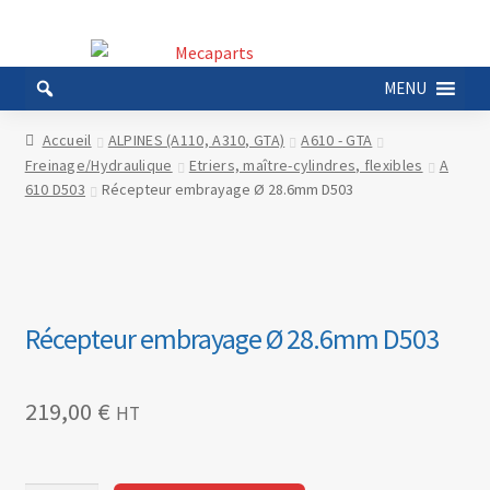
Aller
Aller
à
au
MENU
la
contenu
navigation
Accueil
ALPINES (A110, A310, GTA)
A610 - GTA
Freinage/Hydraulique
Etriers, maître-cylindres, flexibles
A
610 D503
Récepteur embrayage Ø 28.6mm D503
Récepteur embrayage Ø 28.6mm D503
219,00
€
HT