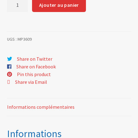
quantité
Ajouter au panier
de
Récepteur
embrayage
Ø
UGS :
MP3609
28.6mm
D503
Share on Twitter
Share on Facebook
Pin this product
Share via Email
Informations complémentaires
Informations