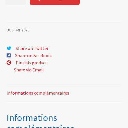
de
Rear
suspension
arm
UGS :
MP2025
silent
block
Share on Twitter
Share on Facebook
Pin this product
Share via Email
Informations complémentaires
Informations