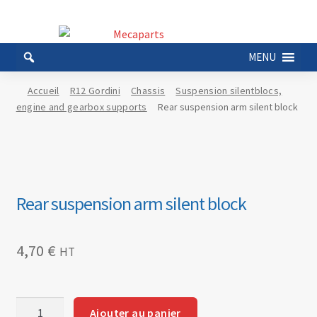
Aller
Aller
à
au
MENU
la
contenu
navigation
Accueil
R12 Gordini
Chassis
Suspension silentblocs,
engine and gearbox supports
Rear suspension arm silent block
Rear suspension arm silent block
4,70
€
HT
quantité
Ajouter au panier