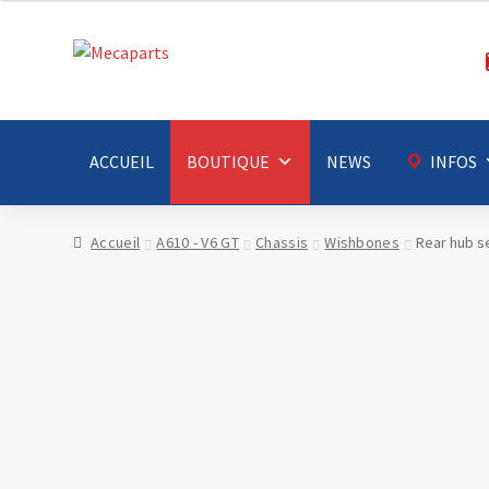
Aller
Aller
à
au
la
contenu
navigation
ACCUEIL
BOUTIQUE
NEWS
INFOS
Accueil
A610 - V6 GT
Chassis
Wishbones
Rear hub se