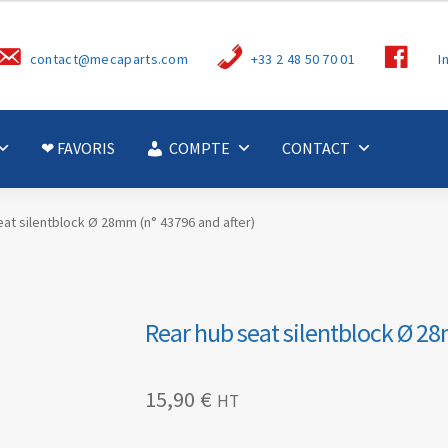
S
contact@mecaparts.com
+33 2 48 50 70 01
I
u
i
v
e
z
-
❤ FAVORIS
COMPTE
CONTACT
n
o
u
s
at silentblock Ø 28mm (n° 43796 and after)
Rear hub seat silentblock Ø 28
15,90
€
HT