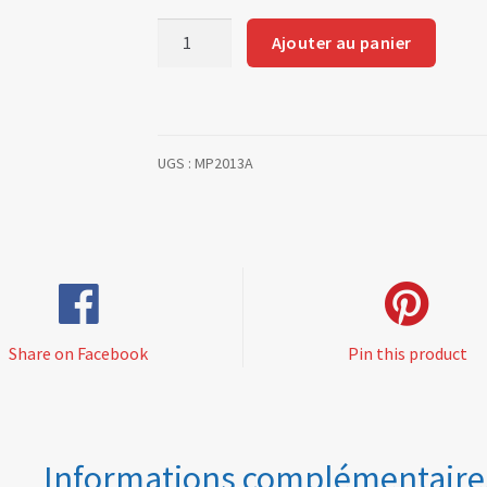
quantité
Ajouter au panier
de
Rear
hub
seat
UGS :
MP2013A
silentblock
Ø
28mm
(n°
43796
and
after)
Share on Facebook
Pin this product
Informations complémentaire