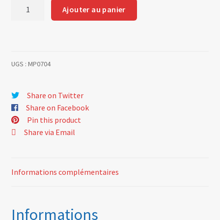
quantité
Ajouter au panier
de
Radiator
or
water
UGS :
MP0704
filler
cap
Share on Twitter
Share on Facebook
Pin this product
Share via Email
Informations complémentaires
Informations