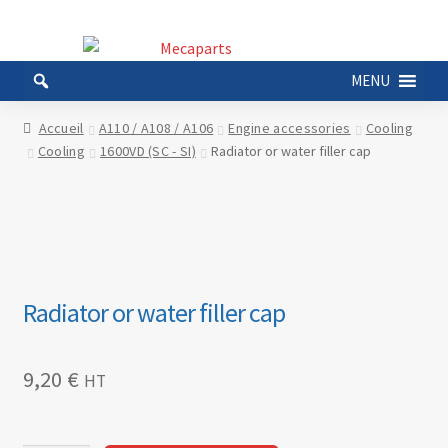
Aller
Aller
à
au
MENU
la
contenu
navigation
Accueil
A110 / A108 / A106
Engine accessories
Cooling
Cooling
1600VD (SC - SI)
Radiator or water filler cap
Radiator or water filler cap
9,20
€
HT