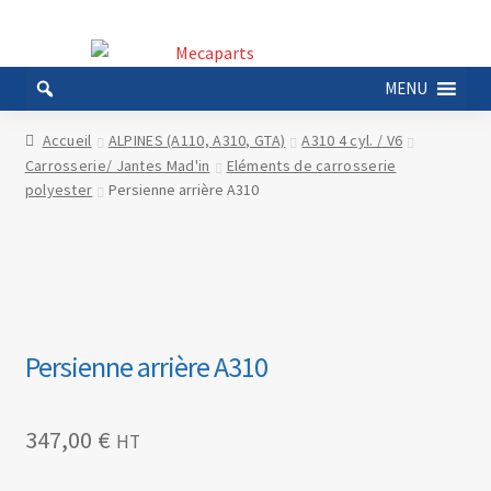
Aller
Aller
à
au
MENU
la
contenu
navigation
Accueil
ALPINES (A110, A310, GTA)
A310 4 cyl. / V6
Carrosserie/ Jantes Mad'in
Eléments de carrosserie
polyester
Persienne arrière A310
Persienne arrière A310
347,00
€
HT