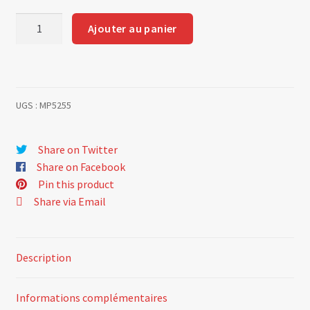
quantité
Ajouter au panier
de
Persienne
arrière
A310
UGS :
MP5255
Share on Twitter
Share on Facebook
Pin this product
Share via Email
Description
Informations complémentaires