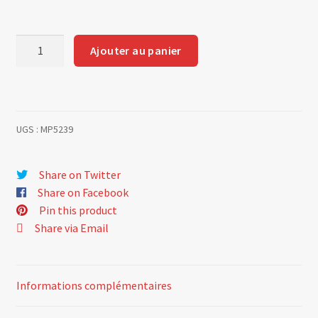
quantité
Ajouter au panier
de
Pavillon
sans
doublure
UGS :
MP5239
de
toit
et
Share on Twitter
10cm
Share on Facebook
de
Pin this product
déport
Share via Email
Informations complémentaires