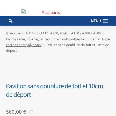
Aller
Aller
à
au
MENU
la
contenu
navigation
Accueil
ALPINES (A110, A310, GTA)
A110 / A108 / A106
Carrosserie, tôlerie, jantes
Eléments polyester
Eléments de
carrosserie polyester
Pavillon sans doublure de toit et 10cm de
déport
Pavillon sans doublure de toit et 10cm
de déport
560,00
€
HT