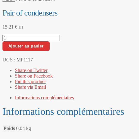
Pair of condensers
15,21
€
HT
quantité
de
Ajouter au panier
Pair
of
condensers
UGS :
MP1117
Share on Twitter
Share on Facebook
Pin this product
Share via Email
Informations complémentaires
Informations complémentaires
Poids
0,04 kg