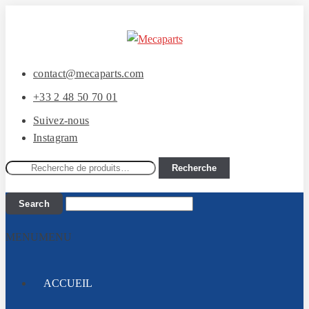
Aller
Aller
à
au
la
contenu
contact@mecaparts.com
navigation
+33 2 48 50 70 01
Suivez-nous
Instagram
Recherche
Recherche
pour :
MENU
MENU
ACCUEIL