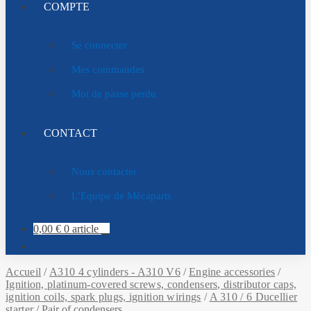
COMPTE
Se connecter
Mes commandes
Mot de passe perdu
CONTACT
Nous contacter
L’Equipe de Mécaparts
0,00
€
0 article
Accueil
/
A310 4 cylinders - A310 V6
/
Engine accessories
/
Ignition, platinum-covered screws, condensers, distributor caps,
ignition coils, spark plugs, ignition wirings
/
A 310 / 6 Ducellier
starter
/
Pair of condensers