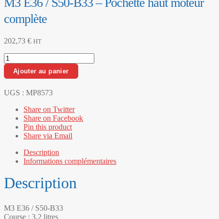
M3 E36 / S50-B33 – Pochette haut moteur
complète
202,73
€
HT
quantité
de
Ajouter au panier
M3
E36
/
UGS :
MP8573
S50-
Share on Twitter
B33
Share on Facebook
-
Pin this product
Pochette
Share via Email
haut
moteur
Description
complète
Informations complémentaires
Description
M3 E36 / S50-B33
Course : 3,2 litres