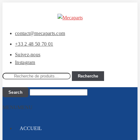
Aller
Aller
à
au
la
contenu
contact@mecaparts.com
navigation
+33 2 48 50 70 01
Suivez-nous
Instagram
Recherche
Recherche
pour :
MENU
MENU
ACCUEIL