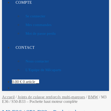
COMPTE
Se connecter
Mes commandes
Mot de passe perdu
CONTACT
Nous contacter
L’Equipe de Mécaparts
0,00
€
0 article
Accueil
/
Joints de culasse renforcés multi-marques
/
BMW
/
M3
E36 / S50-B33 – Pochette haut moteur complète