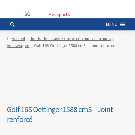
Aller
Aller
à
au
MENU
la
contenu
navigation
Accueil
Joints de culasse renforcés multi-marques
Volkswagen
Golf 16S Oettinger 1588 cm3 – Joint renforcé
Golf 16S Oettinger 1588 cm3 – Joint
renforcé