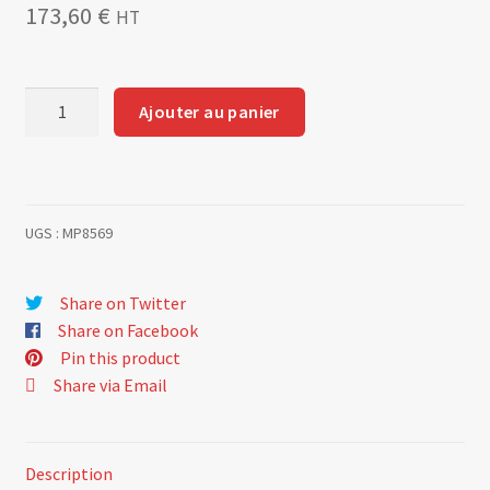
173,60
€
HT
quantité
Ajouter au panier
de
Golf
16S
Oettinger
UGS :
MP8569
1588
cm3
-
Share on Twitter
Joint
Share on Facebook
renforcé
Pin this product
Share via Email
Description