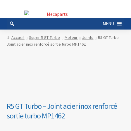
Aller
Aller
à
au
MENU
la
contenu
navigation
Accueil
Super 5 GT Turbo
Moteur
Joints
R5 GT Turbo –
Joint acier inox renforcé sortie turbo MP1462
R5 GT Turbo – Joint acier inox renforcé
sortie turbo MP1462