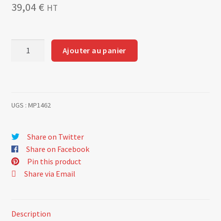
39,04
€
HT
quantité
Ajouter au panier
de
R5
GT
Turbo
UGS :
MP1462
-
Joint
acier
Share on Twitter
inox
Share on Facebook
renforcé
Pin this product
sortie
Share via Email
turbo
MP1462
Description