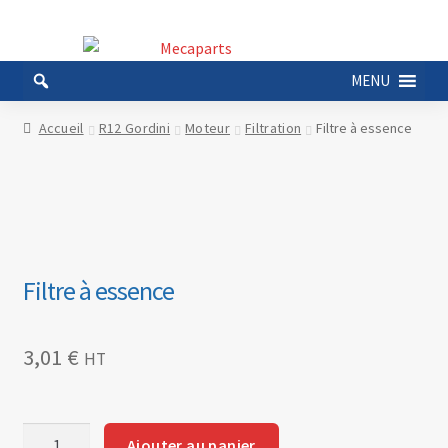
Aller
Aller
à
au
MENU
la
contenu
navigation
Accueil
R12 Gordini
Moteur
Filtration
Filtre à essence
Filtre à essence
3,01
€
HT
quantité
Ajouter au panier