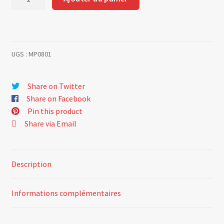
de
Filtre
à
essence
UGS :
MP0801
Share on Twitter
Share on Facebook
Pin this product
Share via Email
Description
Informations complémentaires