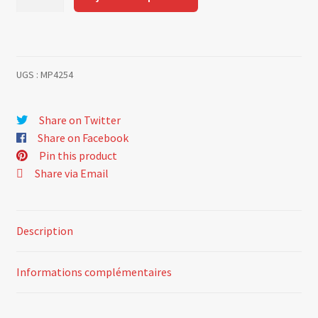
de
Lunette
arrière
GTA
UGS :
MP4254
Share on Twitter
Share on Facebook
Pin this product
Share via Email
Description
Informations complémentaires