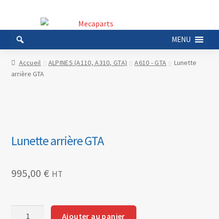
Aller
Aller
à
au
MENU
la
contenu
navigation
Accueil
ALPINES (A110, A310, GTA)
A610 - GTA
Lunette
arrière GTA
Lunette arrière GTA
995,00
€
HT
quantité
Ajouter au panier