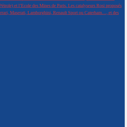
Pétrole) et l’Ecole des Mines de Paris. Les catalyseurs Rosi proposés
Ferrari, Maserati, Lamborghini, Renault Sport ou Caterham…, et des