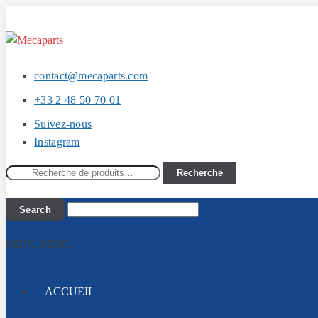
Aller
Aller
à
au
la
contenu
contact@mecaparts.com
navigation
+33 2 48 50 70 01
Suivez-nous
Instagram
Recherche
Recherche
pour :
MENU
MENU
ACCUEIL