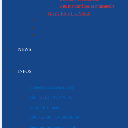
Kits manomètres et indicateurs
REVUES ET LIVRES
NEWS
INFOS
contact@mecaparts.com
Tél : (33) 2 48 50 70 01
Du lundi au jeudi
8h00-12h00 / 14h00-18h00
Vendredi fermeture 17h00