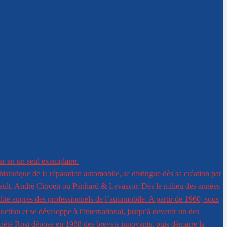
ar en un seul exemplaire.
istorique de la réparation automobile, se distingue dès sa création par
nault, André Citroën ou Panhard & Levassor. Dès le milieu des années
ité auprès des professionnels de l’automobile. A partir de 1960, sous
duction et se développe à l’international, jusqu’à devenir un des
ciété Rosi dépose en 1988 des brevets innovants, puis démarre la