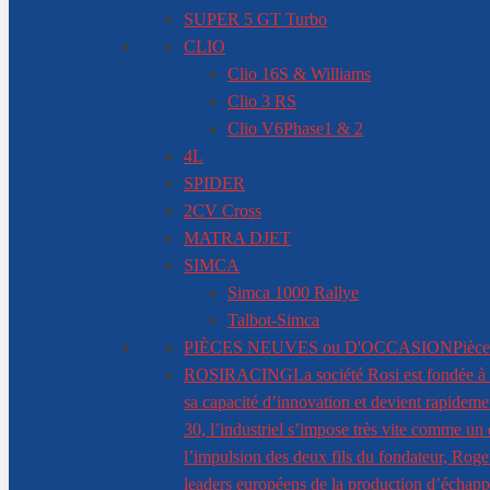
SUPER 5 GT Turbo
CLIO
Clio 16S & Williams
Clio 3 RS
Clio V6
Phase1 & 2
4L
SPIDER
2CV Cross
MATRA DJET
SIMCA
Simca 1000 Rallye
Talbot-Simca
PIÈCES NEUVES ou D'OCCASION
Pièce
ROSIRACING
La société Rosi est fondée à 
sa capacité d’innovation et devient rapidem
30, l’industriel s’impose très vite comme un
l’impulsion des deux fils du fondateur, Roger
leaders européens de la production d’échappe