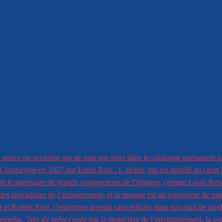
 neuve ou occasion qui ne sont pas suivi dans le catalogue permanent c
Courbevoie en 1927 par Emile Rosi . L’atelier, qui est installé au cœur h
ent le partenaire de grands constructeurs de l’époque, comme Louis Re
 des spécialistes de l’échappement, et la marque est un synonyme de qual
 et Robert Rosi, l’entreprise investit sans relâche dans son outil de pro
ments. Très tôt préoccupée par la protection de l’environnement, la so