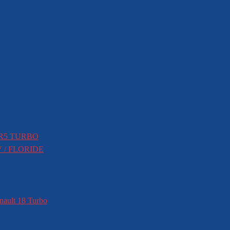
 R5 TURBO
V / FLORIDE
nault 18 Turbo