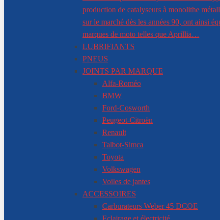
production de catalyseurs à monolithe métall
sur le marché dès les années 90, ont ainsi 
marques de moto telles que Aprillia…
LUBRIFIANTS
PNEUS
JOINTS PAR MARQUE
Alfa-Roméo
BMW
Ford-Cosworth
Peugeot-Citroën
Renault
Talbot-Simca
Toyota
Volkswagen
Voiles de jantes
ACCESSOIRES
Carburateurs Weber 45 DCOE
Eclairage et électricité