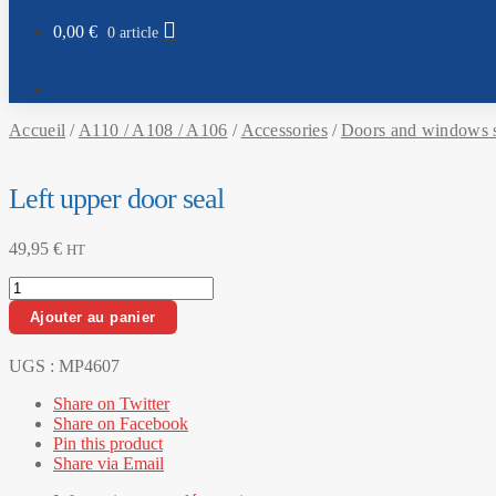
0,00
€
0 article
Accueil
/
A110 / A108 / A106
/
Accessories
/
Doors and windows se
Left upper door seal
49,95
€
HT
quantité
de
Ajouter au panier
Left
upper
door
UGS :
MP4607
seal
Share on Twitter
Share on Facebook
Pin this product
Share via Email