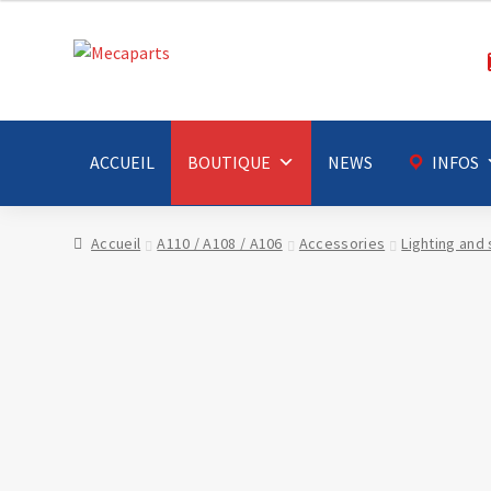
Aller
Aller
à
au
la
contenu
navigation
ACCUEIL
BOUTIQUE
NEWS
INFOS
Accueil
A110 / A108 / A106
Accessories
Lighting and 