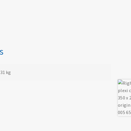
s
,31 kg