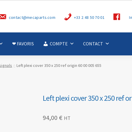
S
contact@mecaparts.com
+33 2 48 50 70 01
I
u
i
v
e
z
-
❤ FAVORIS
COMPTE
CONTACT
n
o
u
s
signals
Left plexi cover 350 x 250 ref origin 60 00 005 655
Left plexi cover 350 x 250 ref o
94,00
€
HT