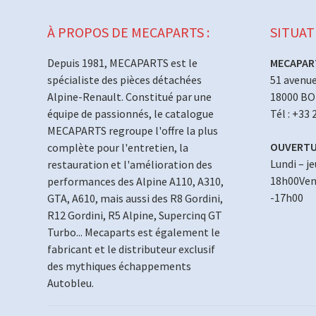
À PROPOS DE MECAPARTS :
SITUAT
Depuis 1981, MECAPARTS est le
MECAPAR
spécialiste des pièces détachées
51 avenue
Alpine-Renault. Constitué par une
18000 B
équipe de passionnés, le catalogue
Tél : +33 
MECAPARTS regroupe l'offre la plus
OUVERTU
complète pour l'entretien, la
Lundi – j
restauration et l'amélioration des
18h00Vend
performances des Alpine A110, A310,
-17h00
GTA, A610, mais aussi des R8 Gordini,
R12 Gordini, R5 Alpine, Supercinq GT
Turbo... Mecaparts est également le
fabricant et le distributeur exclusif
des mythiques échappements
Autobleu.