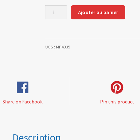
quantité
Ajouter au panier
de
Left
plexi
cover
UGS :
MP4335
350
x
250
ref
origin
60
00
Share on Facebook
Pin this product
005
655
Description