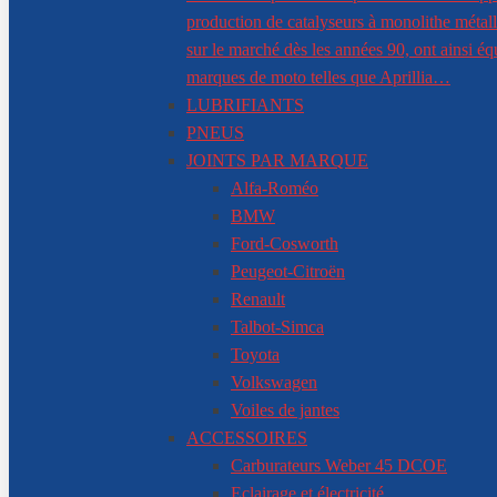
production de catalyseurs à monolithe métall
sur le marché dès les années 90, ont ainsi 
marques de moto telles que Aprillia…
LUBRIFIANTS
PNEUS
JOINTS PAR MARQUE
Alfa-Roméo
BMW
Ford-Cosworth
Peugeot-Citroën
Renault
Talbot-Simca
Toyota
Volkswagen
Voiles de jantes
ACCESSOIRES
Carburateurs Weber 45 DCOE
Eclairage et électricité