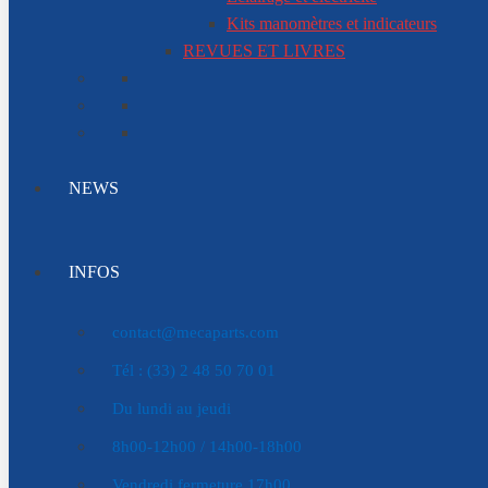
Kits manomètres et indicateurs
REVUES ET LIVRES
NEWS
INFOS
contact@mecaparts.com
Tél : (33) 2 48 50 70 01
Du lundi au jeudi
8h00-12h00 / 14h00-18h00
Vendredi fermeture 17h00