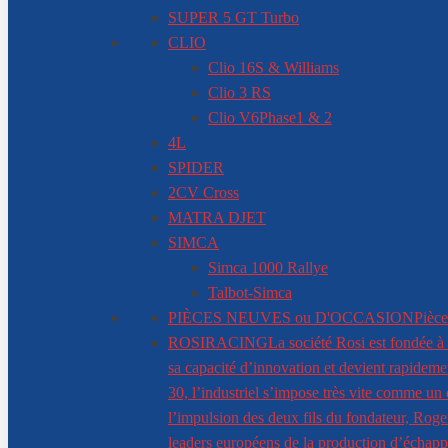
SUPER 5 GT Turbo
CLIO
Clio 16S & Williams
Clio 3 RS
Clio V6
Phase1 & 2
4L
SPIDER
2CV Cross
MATRA DJET
SIMCA
Simca 1000 Rallye
Talbot-Simca
PIÈCES NEUVES ou D'OCCASION
Pièce
ROSIRACING
La société Rosi est fondée à 
sa capacité d’innovation et devient rapidem
30, l’industriel s’impose très vite comme un
l’impulsion des deux fils du fondateur, Roger
leaders européens de la production d’échappe