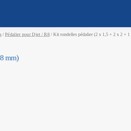
s
/
Pédalier pour Djet / R8
/
Kit rondelles pédalier (2 x 1,5 + 2 x 2 + 
5,8 mm)