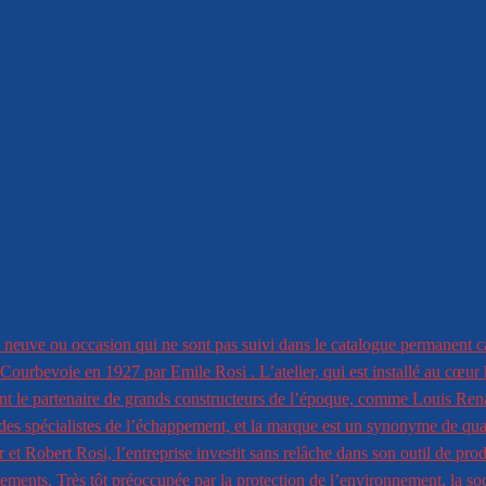
 neuve ou occasion qui ne sont pas suivi dans le catalogue permanent c
Courbevoie en 1927 par Emile Rosi . L’atelier, qui est installé au cœur h
ent le partenaire de grands constructeurs de l’époque, comme Louis Re
 des spécialistes de l’échappement, et la marque est un synonyme de qual
 et Robert Rosi, l’entreprise investit sans relâche dans son outil de pro
ments. Très tôt préoccupée par la protection de l’environnement, la so