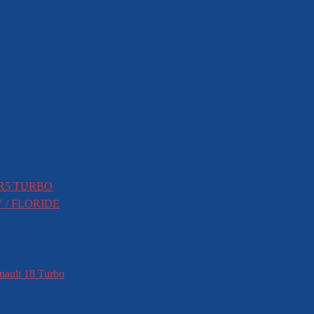
 R5 TURBO
V / FLORIDE
nault 18 Turbo