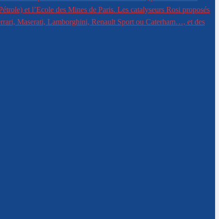
Pétrole) et l’Ecole des Mines de Paris. Les catalyseurs Rosi proposés
Ferrari, Maserati, Lamborghini, Renault Sport ou Caterham…, et des