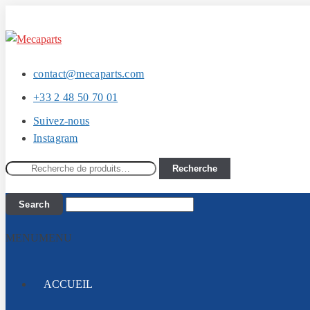
Aller
Aller
à
au
la
contenu
contact@mecaparts.com
navigation
+33 2 48 50 70 01
Suivez-nous
Instagram
Recherche
Recherche
pour :
MENU
MENU
ACCUEIL