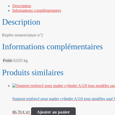
x
Description
2
Informations complémentaires
+
1
Description
x
5,8
mm)
Repère nomenclature n°2
Informations complémentaires
Poids
0,035 kg
Produits similaires
Support renforcé pour maitre cylindre A110 tous modèles sauf 
86,70
€
Ajouter au panier
HT