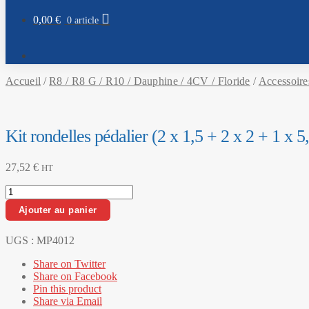
0,00
€
0 article
Accueil
/
R8 / R8 G / R10 / Dauphine / 4CV / Floride
/
Accessoire
Kit rondelles pédalier (2 x 1,5 + 2 x 2 + 1 x 
27,52
€
HT
quantité
de
Ajouter au panier
Kit
rondelles
pédalier
UGS :
MP4012
(2
Share on Twitter
x
Share on Facebook
1,5
Pin this product
+
Share via Email
2