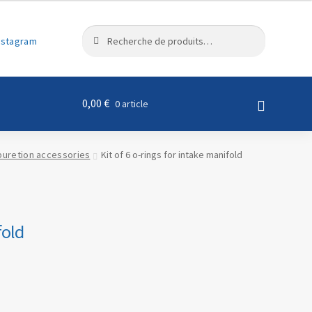
R
Recherche
nstagram
e
pour :
c
h
e
0,00
€
0 article
r
c
h
buretion accessories
Kit of 6 o-rings for intake manifold
e
fold