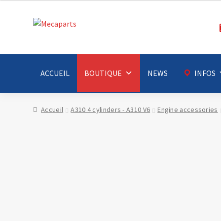
Aller
Aller
à
au
la
contenu
navigation
ACCUEIL
BOUTIQUE
NEWS
INFOS
Accueil
A310 4 cylinders - A310 V6
Engine accessories