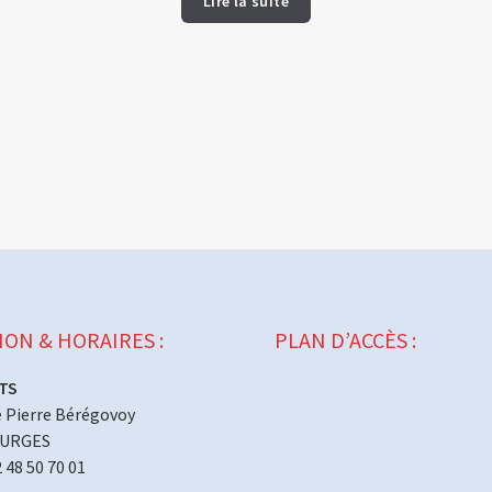
Lire la suite
ION & HORAIRES :
PLAN D’ACCÈS :
TS
 Pierre Bérégovoy
OURGES
2 48 50 70 01