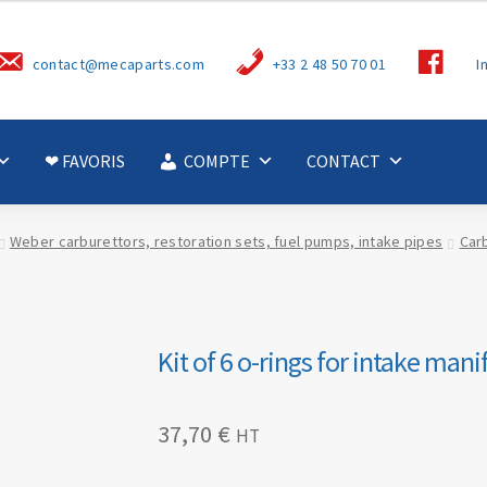
S
contact@mecaparts.com
+33 2 48 50 70 01
I
u
i
v
e
z
-
❤ FAVORIS
COMPTE
CONTACT
n
o
u
s
Weber carburettors, restoration sets, fuel pumps, intake pipes
Car
Kit of 6 o-rings for intake mani
37,70
€
HT