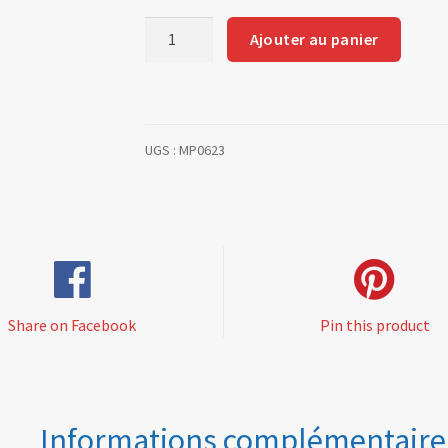
quantité
Ajouter au panier
de
Kit
of
6
UGS :
MP0623
o-
rings
for
intake
manifold
Share on Facebook
Pin this product
Informations complémentaire