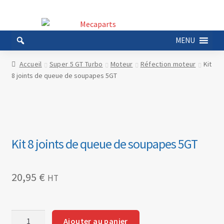
Aller
Aller
à
au
MENU
la
contenu
navigation
Accueil
Super 5 GT Turbo
Moteur
Réfection moteur
Kit
8 joints de queue de soupapes 5GT
Kit 8 joints de queue de soupapes 5GT
20,95
€
HT
quantité
Ajouter au panier