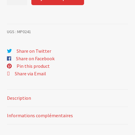
de
Kit
8
joints
UGS :
MP0241
de
queue
de
Share on Twitter
soupapes
Share on Facebook
5GT
Pin this product
Share via Email
Description
Informations complémentaires