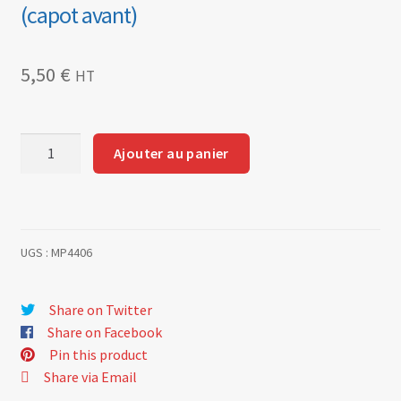
(capot avant)
5,50
€
HT
quantité
Ajouter au panier
de
Joint
d'étanchéité
de
UGS :
MP4406
coffre
Renault
R
Share on Twitter
10
Share on Facebook
(capot
Pin this product
avant)
Share via Email