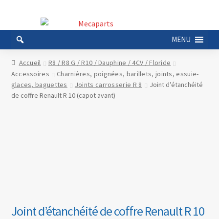
Aller
Aller
à
au
MENU
la
contenu
navigation
Accueil
R8 / R8 G / R10 / Dauphine / 4CV / Floride
Accessoires
Charnières, poignées, barillets, joints, essuie-
glaces, baguettes
Joints carrosserie R 8
Joint d’étanchéité
de coffre Renault R 10 (capot avant)
Joint d’étanchéité de coffre Renault R 10