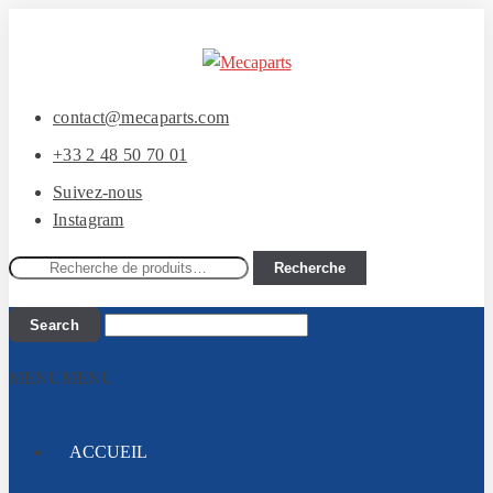
Aller
Aller
à
au
la
contenu
contact@mecaparts.com
navigation
+33 2 48 50 70 01
Suivez-nous
Instagram
Recherche
Recherche
pour :
MENU
MENU
ACCUEIL