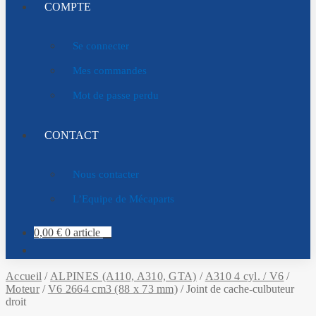
COMPTE
Se connecter
Mes commandes
Mot de passe perdu
CONTACT
Nous contacter
L’Equipe de Mécaparts
0,00
€
0 article
Accueil
/
ALPINES (A110, A310, GTA)
/
A310 4 cyl. / V6
/
Moteur
/
V6 2664 cm3 (88 x 73 mm)
/
Joint de cache-culbuteur
droit