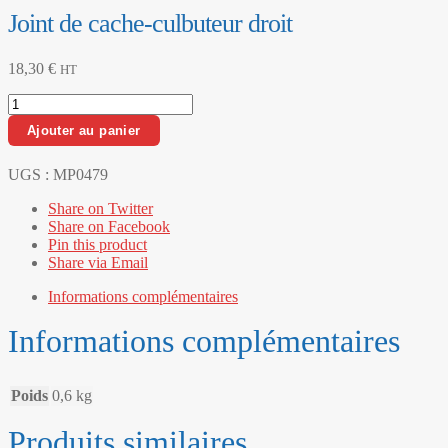
Joint de cache-culbuteur droit
18,30
€
HT
quantité
de
Ajouter au panier
Joint
de
cache-
UGS :
MP0479
culbuteur
Share on Twitter
droit
Share on Facebook
Pin this product
Share via Email
Informations complémentaires
Informations complémentaires
Poids
0,6 kg
Produits similaires