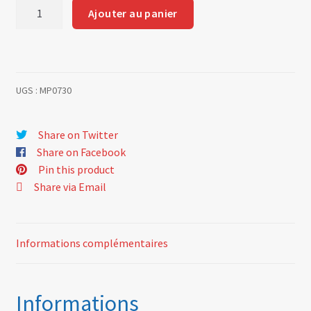
quantité
Ajouter au panier
de
Heating
hose
radiator
UGS :
MP0730
to
water
pump
Share on Twitter
Share on Facebook
Pin this product
Share via Email
Informations complémentaires
Informations