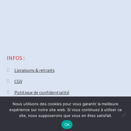
INFOS :
Livraisons & retraits
CGV
Politique de confidentialité
Nous utilisons des cookies pour vous garantir la meilleure
expérience sur notre site web. Si vous continuez à utiliser ce
site, nous supposerons que vous en êtes satisfait.
© MECAPARTS 2021 ~ création site
Web18.net
Nous serons fermé vendredi 31 Juillet pour deux semaines. Bonnes
0
OK
R
Recherche
vacances ! ré-ouverture Lundi 17 Août.