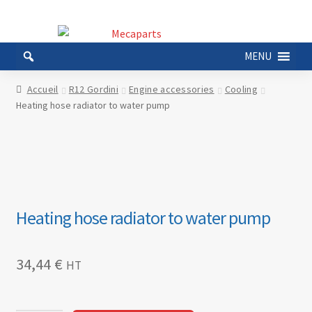
Aller
Aller
à
au
MENU
la
contenu
navigation
Accueil
R12 Gordini
Engine accessories
Cooling
Heating hose radiator to water pump
Heating hose radiator to water pump
34,44
€
HT