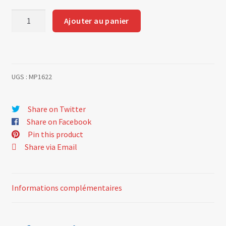
quantité
Ajouter au panier
de
Gearbox
command
protection
UGS :
MP1622
Share on Twitter
Share on Facebook
Pin this product
Share via Email
Informations complémentaires