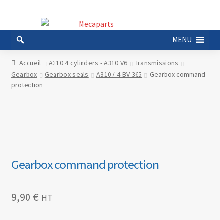
Aller
Aller
à
au
MENU
la
contenu
navigation
Accueil
A310 4 cylinders - A310 V6
Transmissions
Gearbox
Gearbox seals
A310 / 4 BV 365
Gearbox command
protection
Gearbox command protection
9,90
€
HT