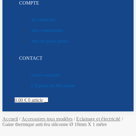
COMPTE
Se connecter
Mes commandes
Mot de passe perdu
CONTACT
Nous contacter
L’Equipe de Mécaparts
0,00
€
0 article
Accueil
/
Accessoires tous modèles
/
Eclairage et électricité
/
Gaine thermique anti-feu siliconne Ø 10mm X 1 mètre