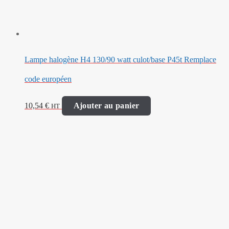
Lampe halogène H4 130/90 watt culot/base P45t Remplace
code européen
10,54
€
Ajouter au panier
HT