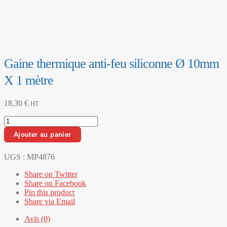
Gaine thermique anti-feu siliconne Ø 10mm
X 1 mètre
18,30
€
HT
quantité
de
Ajouter au panier
Gaine
thermique
anti-
UGS :
MP4876
feu
Share on Twitter
siliconne
Share on Facebook
Ø
Pin this product
10mm
Share via Email
X
1
Avis (0)
mètre