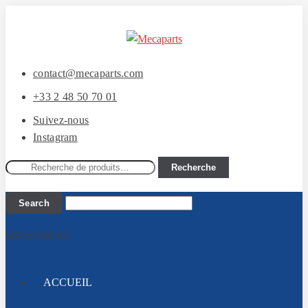
Aller
Aller
à
au
la
contenu
contact@mecaparts.com
navigation
+33 2 48 50 70 01
Suivez-nous
Instagram
Recherche
Recherche
pour :
MENU
MENU
ACCUEIL