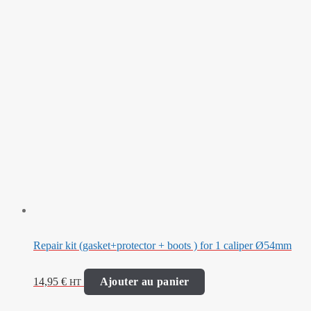
Repair kit (gasket+protector + boots ) for 1 caliper Ø54mm
14,95
€
Ajouter au panier
HT