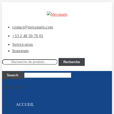
Aller
Aller
à
au
la
contenu
contact@mecaparts.com
navigation
+33 2 48 50 70 01
Suivez-nous
Instagram
Recherche
Recherche
pour :
MENU
MENU
ACCUEIL