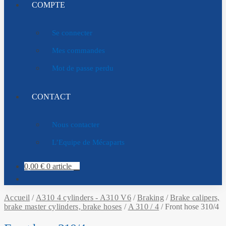
COMPTE
Se connecter
Mes commandes
Mot de passe perdu
CONTACT
Nous contacter
L’Equipe de Mécaparts
0,00
€
0 article
Accueil
/
A310 4 cylinders - A310 V6
/
Braking
/
Brake calipers,
brake master cylinders, brake hoses
/
A 310 / 4
/
Front hose 310/4