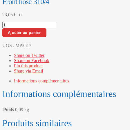
Front hose 310/4
23,05
€
HT
quantité
de
Ajouter au panier
Front
hose
310/4
UGS :
MP3517
Share on Twitter
Share on Facebook
Pin this product
Share via Email
Informations complémentaires
Informations complémentaires
Poids
0,09 kg
Produits similaires