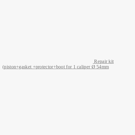
Repair kit
(piston+gasket +protector+boot for 1 caliper Ø 54mm