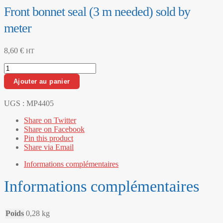
Front bonnet seal (3 m needed) sold by
meter
8,60
€
HT
quantité
de
Ajouter au panier
Front
bonnet
seal
UGS :
MP4405
(3
Share on Twitter
m
Share on Facebook
needed)
Pin this product
sold
Share via Email
by
meter
Informations complémentaires
Informations complémentaires
Poids
0,28 kg