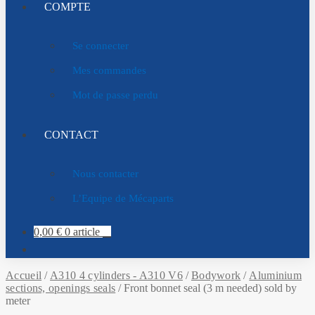
COMPTE
Se connecter
Mes commandes
Mot de passe perdu
CONTACT
Nous contacter
L’Equipe de Mécaparts
0,00
€
0 article
Accueil
/
A310 4 cylinders - A310 V6
/
Bodywork
/
Aluminium
sections, openings seals
/
Front bonnet seal (3 m needed) sold by
meter