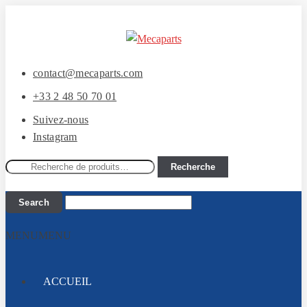
Aller
Aller
à
au
la
contenu
contact@mecaparts.com
navigation
+33 2 48 50 70 01
Suivez-nous
Instagram
Recherche
Recherche
pour :
MENU
MENU
ACCUEIL