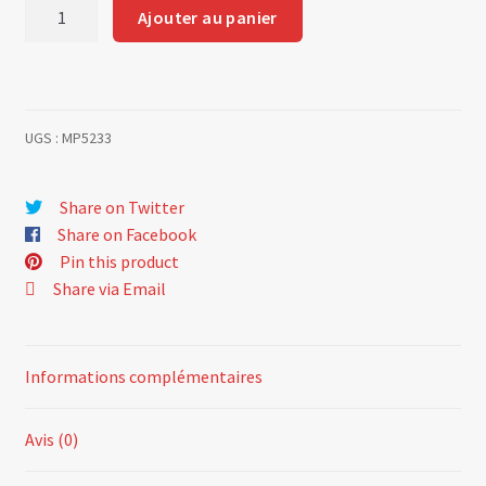
quantité
Ajouter au panier
de
Front
air
intake
UGS :
MP5233
vent
-
Type
Share on Twitter
1800
Share on Facebook
Pin this product
Share via Email
Informations complémentaires
Avis (0)