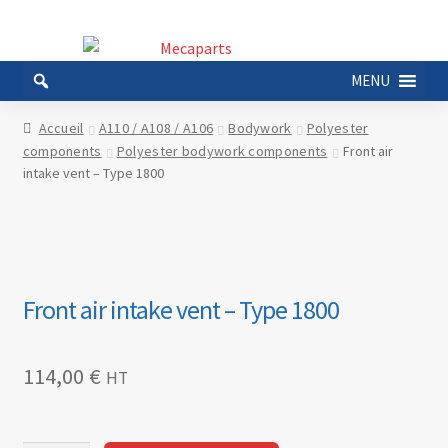
Aller
Aller
à
au
MENU
la
contenu
navigation
Accueil
A110 / A108 / A106
Bodywork
Polyester
components
Polyester bodywork components
Front air
intake vent – Type 1800
Front air intake vent – Type 1800
114,00
€
HT