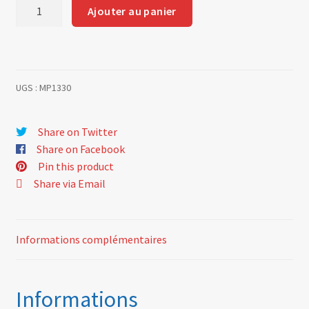
quantité
Ajouter au panier
de
Faisceau
électrique
R8
UGS :
MP1330
Gordini
complet
Share on Twitter
Share on Facebook
Pin this product
Share via Email
Informations complémentaires
Informations