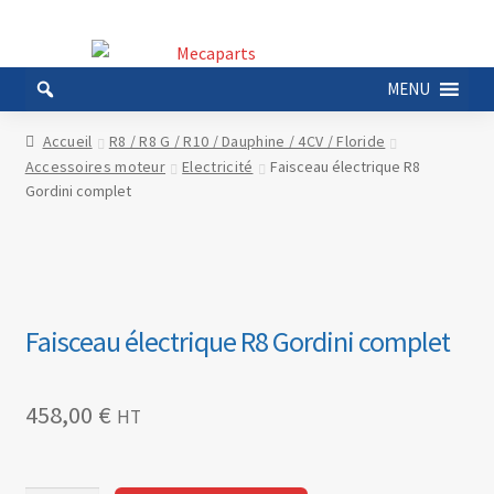
Aller
Aller
à
au
MENU
la
contenu
navigation
Accueil
R8 / R8 G / R10 / Dauphine / 4CV / Floride
Accessoires moteur
Electricité
Faisceau électrique R8
Gordini complet
Faisceau électrique R8 Gordini complet
458,00
€
HT