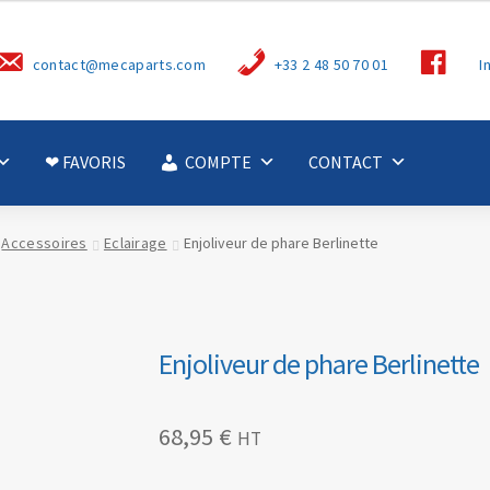
S
contact@mecaparts.com
+33 2 48 50 70 01
I
u
i
v
e
z
-
❤ FAVORIS
COMPTE
CONTACT
n
o
u
s
Accessoires
Eclairage
Enjoliveur de phare Berlinette
Enjoliveur de phare Berlinette
68,95
€
HT