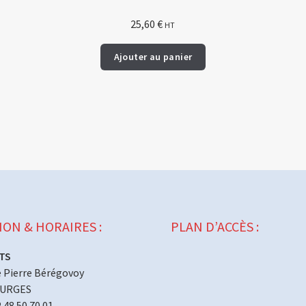
25,60
€
HT
Ajouter au panier
ION & HORAIRES :
PLAN D’ACCÈS :
TS
 Pierre Bérégovoy
OURGES
2 48 50 70 01