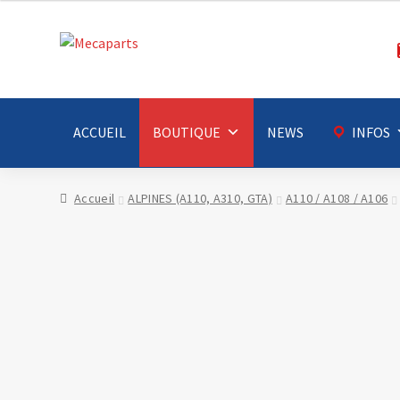
Aller
Aller
à
au
la
contenu
navigation
ACCUEIL
BOUTIQUE
NEWS
INFOS
Accueil
ALPINES (A110, A310, GTA)
A110 / A108 / A106