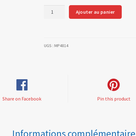
quantité
Ajouter au panier
de
Enjoliveur
de
phare
UGS :
MP4814
Berlinette
Share on Facebook
Pin this product
Informations complémentaire