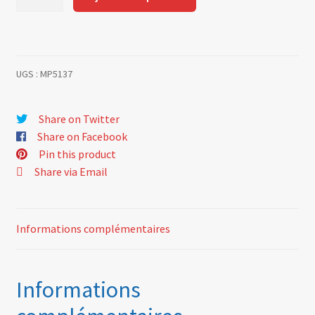
de
Engine
hood
louver+
UGS :
MP5137
rear
spoiler
Share on Twitter
Share on Facebook
Pin this product
Share via Email
Informations complémentaires
Informations