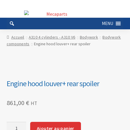
Aller
Aller
à
au
MENU
la
contenu
navigation
Accueil
A310 4 cylinders - A310 V6
Bodywork
Bodywork
components
Engine hood louver+ rear spoiler
Engine hood louver+ rear spoiler
861,00
€
HT
quantité
Ajouter au panier