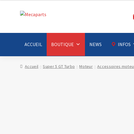
Aller
Aller
à
au
la
contenu
navigation
ACCUEIL
BOUTIQUE
NEWS
INFOS
Accueil
Super 5 GT Turbo
Moteur
Accessoires moteu