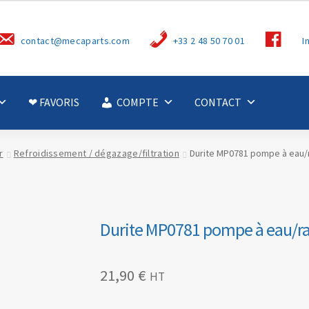
S
contact@mecaparts.com
+33 2 48 50 70 01
I
u
i
v
e
z
-
❤ FAVORIS
COMPTE
CONTACT
n
o
u
s
r
Refroidissement / dégazage/filtration
Durite MP0781 pompe à eau/r
Durite MP0781 pompe à eau/rad
21,90
€
HT