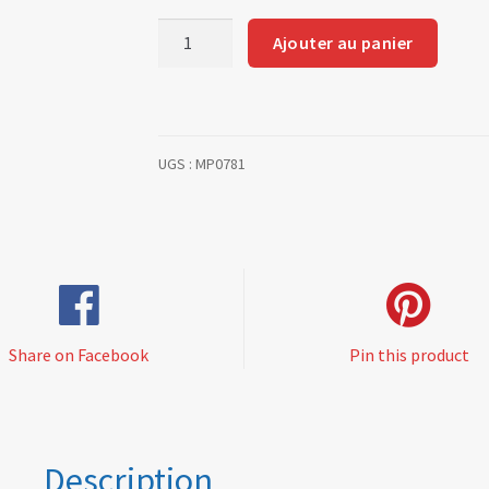
quantité
Ajouter au panier
de
Durite
MP0781
pompe
UGS :
MP0781
à
eau/radia
(rep
5)
Share on Facebook
Pin this product
Description