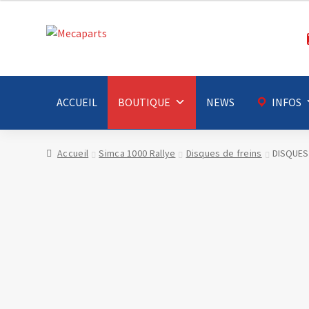
Aller
Aller
à
au
la
contenu
navigation
ACCUEIL
BOUTIQUE
NEWS
INFOS
Accueil
Simca 1000 Rallye
Disques de freins
DISQUES 