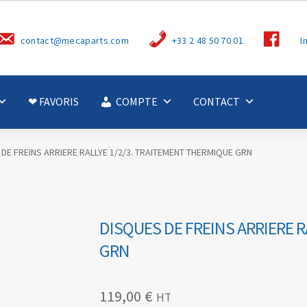
S
contact@mecaparts.com
+33 2 48 50 70 01
I
u
i
v
e
z
-
❤ FAVORIS
COMPTE
CONTACT
n
o
u
s
DE FREINS ARRIERE RALLYE 1/2/3. TRAITEMENT THERMIQUE GRN
DISQUES DE FREINS ARRIERE 
GRN
119,00
€
HT