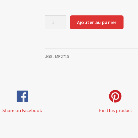
quantité
Ajouter au panier
de
DISQUES
DE
FREINS
UGS :
MP2715
ARRIERE
RALLYE
1/2/3.
TRAITEMENT
THERMIQUE
GRN
Share on Facebook
Pin this product