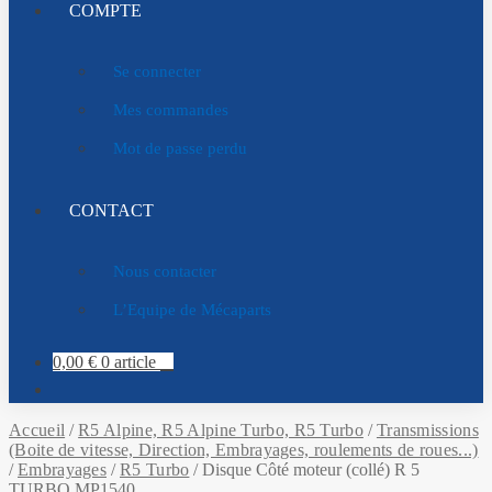
COMPTE
Se connecter
Mes commandes
Mot de passe perdu
CONTACT
Nous contacter
L’Equipe de Mécaparts
0,00
€
0 article
Accueil
/
R5 Alpine, R5 Alpine Turbo, R5 Turbo
/
Transmissions
(Boite de vitesse, Direction, Embrayages, roulements de roues...)
/
Embrayages
/
R5 Turbo
/
Disque Côté moteur (collé) R 5
TURBO MP1540