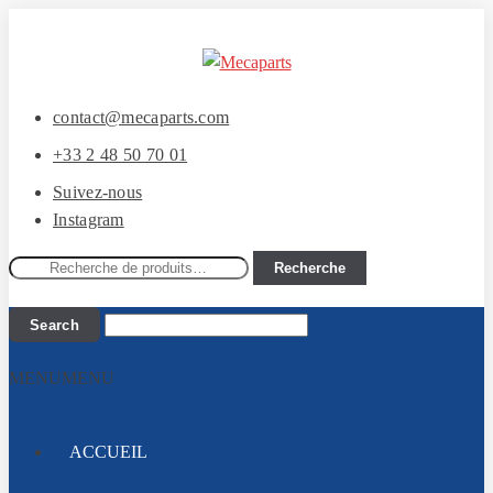
Aller
Aller
à
au
la
contenu
contact@mecaparts.com
navigation
+33 2 48 50 70 01
Suivez-nous
Instagram
Recherche
Recherche
pour :
MENU
MENU
ACCUEIL