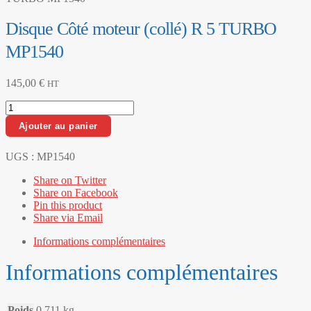
Disque Côté moteur (collé) R 5 TURBO
MP1540
145,00
€
HT
quantité
de
Ajouter au panier
Disque
Côté
moteur
UGS :
MP1540
(collé)
Share on Twitter
R
Share on Facebook
5
Pin this product
TURBO
Share via Email
MP1540
Informations complémentaires
Informations complémentaires
Poids
0,711 kg