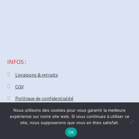
INFOS :
Livraisons & retraits
CGV
Politique de confidentialité
Nous utilisons des cookies pour vous garantir la meilleure
expérience sur notre site web. Si vous continuez à utiliser ce
site, nous supposerons que vous en êtes satisfait.
© MECAPARTS 2021 ~ création site
Web18.net
Nous serons fermé vendredi 31 Juillet pour deux semaines. Bonnes
0
OK
R
Recherche
vacances ! ré-ouverture Lundi 17 Août.