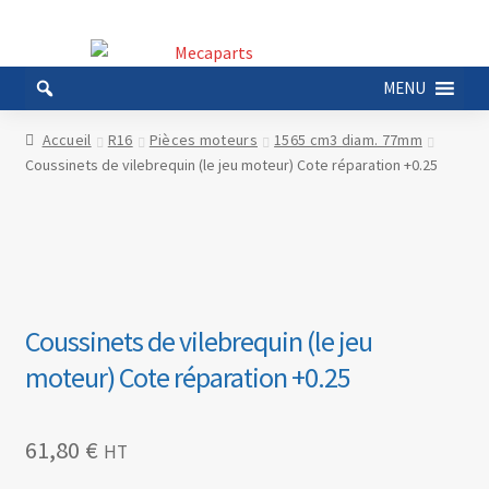
Aller
Aller
à
au
MENU
la
contenu
navigation
Accueil
R16
Pièces moteurs
1565 cm3 diam. 77mm
Coussinets de vilebrequin (le jeu moteur) Cote réparation +0.25
Coussinets de vilebrequin (le jeu
moteur) Cote réparation +0.25
61,80
€
HT