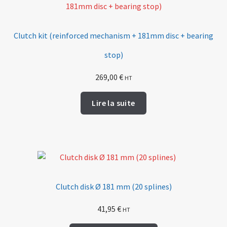
Clutch kit (reinforced mechanism + 181mm disc + bearing
stop)
269,00
€
HT
Lire la suite
Clutch disk Ø 181 mm (20 splines)
41,95
€
HT