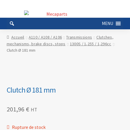
Aller
Aller
à
au
MENU
la
contenu
navigation
Accueil
A110 / A108 / A106
Transmissions
Clutches,
mechanisms, brake discs, stops
1300S / 1,255 / 1,296cc
Clutch Ø 181 mm
Clutch Ø 181 mm
201,96
€
HT
Rupture de stock