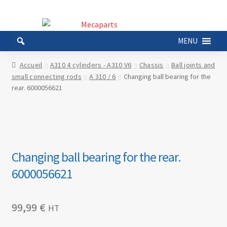
Aller
Aller
à
au
MENU
la
contenu
navigation
Accueil
A310 4 cylinders - A310 V6
Chassis
Ball joints and
small connecting rods
A 310 / 6
Changing ball bearing for the
rear. 6000056621
Changing ball bearing for the rear.
6000056621
99,99
€
HT