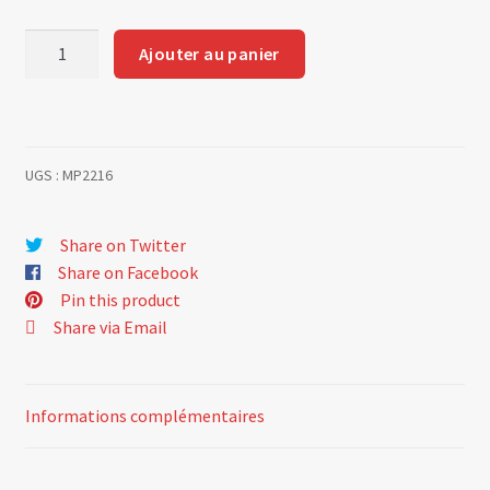
quantité
Ajouter au panier
de
Changing
ball
bearing
UGS :
MP2216
for
the
rear.
Share on Twitter
6000056621
Share on Facebook
Pin this product
Share via Email
Informations complémentaires