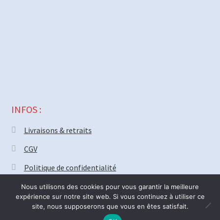
INFOS :
Livraisons & retraits
CGV
Politique de confidentialité
Nous utilisons des cookies pour vous garantir la meilleure
expérience sur notre site web. Si vous continuez à utiliser ce
site, nous supposerons que vous en êtes satisfait.
© MECAPARTS 2021 ~ création site
Web18.net
Nous serons fermé vendredi 31 Juillet pour deux semaines. Bonnes
0