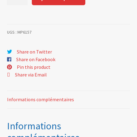
de
Capteur
PMH
Alpine
UGS :
MP6157
GTA
60
00
Share on Twitter
008
Share on Facebook
573
Pin this product
Share via Email
Informations complémentaires
Informations