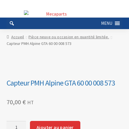
Aller
Aller
à
au
MENU
la
contenu
navigation
Accueil
Pièce neuve ou occasion en quantité limitée.
Capteur PMH Alpine GTA 60 00 008 573
Capteur PMH Alpine GTA 60 00 008 573
70,00
€
HT
quantité
Ajouter au panier