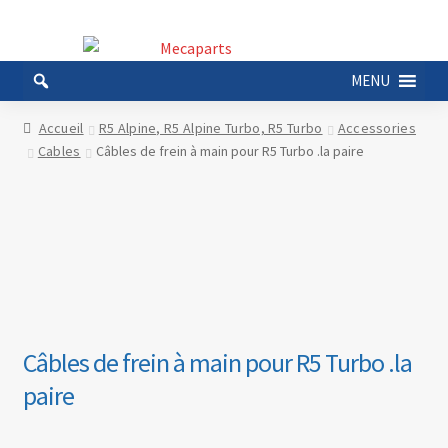
Aller
Aller
à
au
MENU
la
contenu
navigation
Accueil
R5 Alpine, R5 Alpine Turbo, R5 Turbo
Accessories
Cables
Câbles de frein à main pour R5 Turbo .la paire
Câbles de frein à main pour R5 Turbo .la
paire