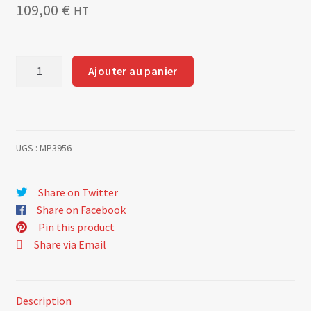
109,00
€
HT
quantité
Ajouter au panier
de
Câbles
de
frein
UGS :
MP3956
à
main
pour
Share on Twitter
R5
Share on Facebook
Turbo
Pin this product
.la
Share via Email
paire
Description