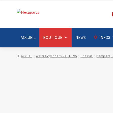
Aller
Aller
à
au
la
contenu
navigation
ACCUEIL
BOUTIQUE
NEWS
INFOS
Accueil
A310 4 cylinders - A310 V6
Chassis
Dampers, 