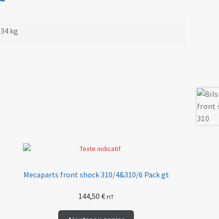
,34 kg
Mecaparts front shock 310/4&310/6 Pack gt
144,50
€
HT