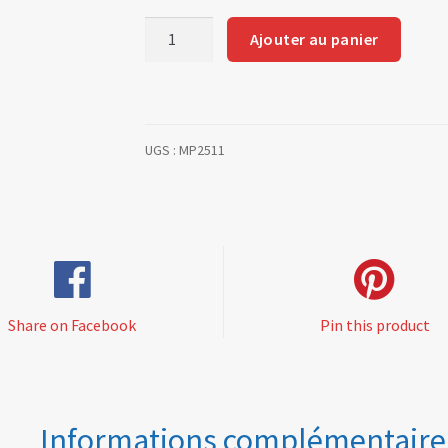
quantité
Ajouter au panier
de
Bilstein
rear
shocks
UGS :
MP2511
310/6
ph1
Share on Facebook
Pin this product
Informations complémentaire