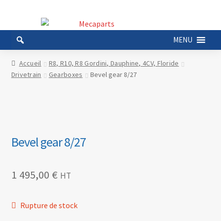
Aller
Aller
à
au
MENU
la
contenu
navigation
Accueil
R8, R10, R8 Gordini, Dauphine, 4CV, Floride
Drivetrain
Gearboxes
Bevel gear 8/27
Bevel gear 8/27
1 495,00
€
HT
Rupture de stock