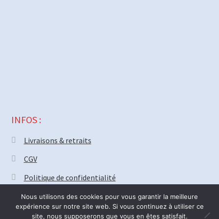
INFOS :
Livraisons & retraits
CGV
Politique de confidentialité
Nous utilisons des cookies pour vous garantir la meilleure
expérience sur notre site web. Si vous continuez à utiliser ce
site, nous supposerons que vous en êtes satisfait.
© MECAPARTS 2021 ~ création site
Web18.net