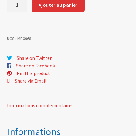
quantité
Ajouter au panier
de
Bent
hose
ref
UGS :
MP0968
origine
60
00
Share on Twitter
0002
Share on Facebook
260
Pin this product
Share via Email
Informations complémentaires
Informations