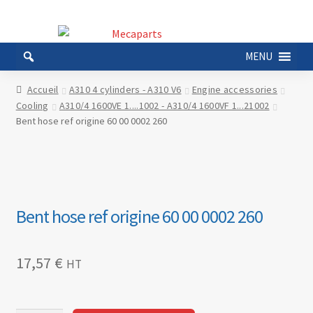
Aller
Aller
à
au
MENU
la
contenu
navigation
Accueil
A310 4 cylinders - A310 V6
Engine accessories
Cooling
A310/4 1600VE 1....1002 - A310/4 1600VF 1...21002
Bent hose ref origine 60 00 0002 260
Bent hose ref origine 60 00 0002 260
17,57
€
HT